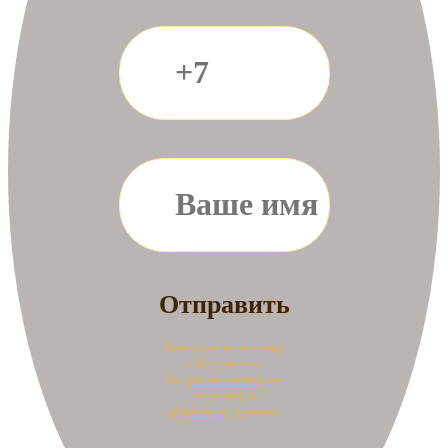
Нажимая на кнопку
«Отправить»
Вы
соглашаетесь
на
передачу и
обработку
данных