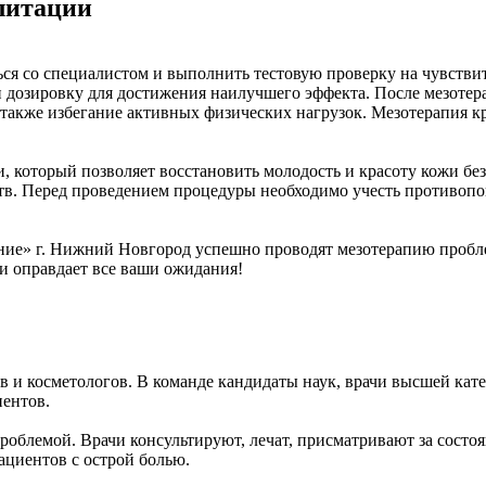
литации
я со специалистом и выполнить тестовую проверку на чувствит
 дозировку для достижения наилучшего эффекта. После мезотер
а также избегание активных физических нагрузок. Мезотерапия 
 который позволяет восстановить молодость и красоту кожи бе
в. Перед проведением процедуры необходимо учесть противопок
ние» г. Нижний Новгород успешно проводят мезотерапию пробле
и оправдает все ваши ожидания!
ов и косметологов. В команде кандидаты наук, врачи высшей ка
иентов.
роблемой. Врачи консультируют, лечат, присматривают за состоя
ациентов с острой болью.