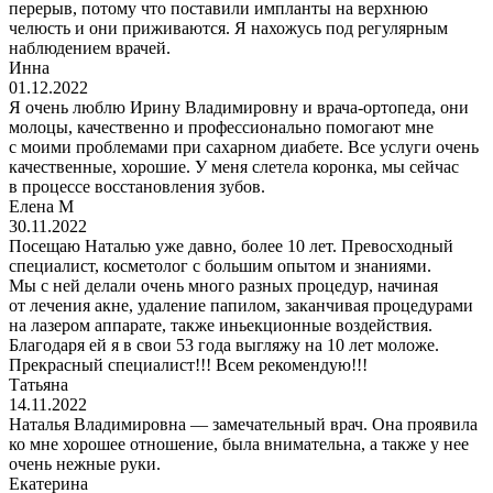
перерыв, потому что поставили импланты на верхнюю
челюсть и они приживаются. Я нахожусь под регулярным
наблюдением врачей.
Инна
01.12.2022
Я очень люблю Ирину Владимировну и врача-ортопеда, они
молоцы, качественно и профессионально помогают мне
с моими проблемами при сахарном диабете. Все услуги очень
качественные, хорошие. У меня слетела коронка, мы сейчас
в процессе восстановления зубов.
Елена М
30.11.2022
Посещаю Наталью уже давно, более 10 лет. Превосходный
специалист, косметолог с большим опытом и знаниями.
Мы с ней делали очень много разных процедур, начиная
от лечения акне, удаление папилом, заканчивая процедурами
на лазером аппарате, также иньекционные воздействия.
Благодаря ей я в свои 53 года выгляжу на 10 лет моложе.
Прекрасный специалист!!! Всем рекомендую!!!
Татьяна
14.11.2022
Наталья Владимировна — замечательный врач. Она проявила
ко мне хорошее отношение, была внимательна, а также у нее
очень нежные руки.
Екатерина