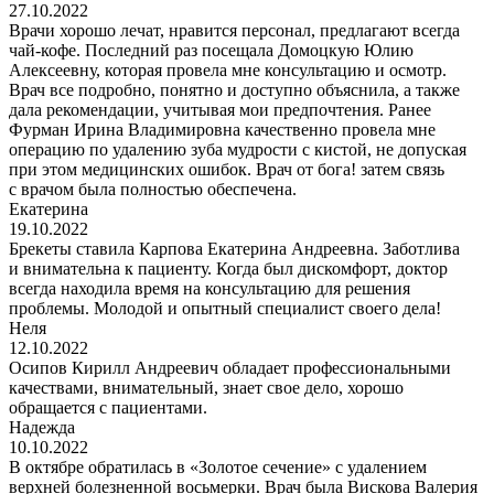
27.10.2022
Врачи хорошо лечат, нравится персонал, предлагают всегда
чай-кофе. Последний раз посещала Домоцкую Юлию
Алексеевну, которая провела мне консультацию и осмотр.
Врач все подробно, понятно и доступно объяснила, а также
дала рекомендации, учитывая мои предпочтения. Ранее
Фурман Ирина Владимировна качественно провела мне
операцию по удалению зуба мудрости с кистой, не допуская
при этом медицинских ошибок. Врач от бога! затем связь
с врачом была полностью обеспечена.
Екатерина
19.10.2022
Брекеты ставила Карпова Екатерина Андреевна. Заботлива
и внимательна к пациенту. Когда был дискомфорт, доктор
всегда находила время на консультацию для решения
проблемы. Молодой и опытный специалист своего дела!
Неля
12.10.2022
Осипов Кирилл Андреевич обладает профессиональными
качествами, внимательный, знает свое дело, хорошо
обращается с пациентами.
Надежда
10.10.2022
В октябре обратилась в «Золотое сечение» с удалением
верхней болезненной восьмерки. Врач была Вискова Валерия