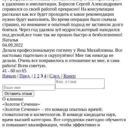
к удалению и имплантации. Борисов Сергей Александрович
справился со своей работой прекрасно! На консультации
рассказал как все будет проходить и какие рекомендации
нужно будет выполнять. Во время операции было сначала
страшно, но внимание и опытный подход не заставили долго
бояться. Через год удаляла зуб мудрости,который находился
под десной,все тоже так же прошло быстро и безболезненно!
Наталья
04.09.2022
Делала профессиональную гигиену у Яны Михайловны. Все
настолько тщательно и скрупулёзно! Мне так никогда не
делали. Очень все понравилось и отношение ко мне, и сама
работа! Всем советую.
41 - 60 из 65
Начало
|
Пред.
|
1
2
3
4
|
След.
|
Конец
О клинике
«Золотое Сечение»
«Золотое Сечение» – это команда опытных врачей:
стоматологов и косметологов. В команде кандидаты наук,
врачи высшей категории. Все сотрудники ежегодно обучаются
и повышают квалификации, чтобы эффективно и