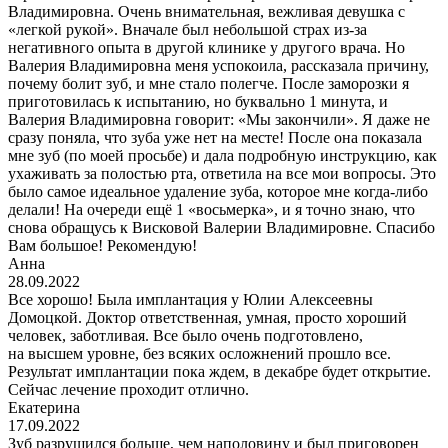
Владимировна. Очень внимательная, вежливая девушка с
«легкой рукой». Вначале был небольшой страх из-за
негативного опыта в другой клинике у другого врача. Но
Валерия Владимировна меня успокоила, рассказала причину,
почему болит зуб, и мне стало полегче. После заморозки я
приготовилась к испытанию, но буквально 1 минута, и
Валерия Владимировна говорит: «Мы закончили». Я даже не
сразу поняла, что зуба уже нет на месте! После она показала
мне зуб (по моей просьбе) и дала подробную инструкцию, как
ухаживать за полостью рта, ответила на все мои вопросы. Это
было самое идеальное удаление зуба, которое мне когда-либо
делали! На очереди ещё 1 «восьмерка», и я точно знаю, что
снова обращусь к Висковой Валерии Владимировне. Спасибо
Вам большое! Рекомендую!
Анна
28.09.2022
Все хорошо! Была имплантация у Юлии Алексеевны
Домоцкой. Доктор ответственная, умная, просто хороший
человек, заботливая. Все было очень подготовлено,
на высшем уровне, без всяких осложнений прошло все.
Результат имплантации пока ждем, в декабре будет открытие.
Сейчас лечение проходит отлично.
Екатерина
17.09.2022
Зуб разрушился больше, чем наполовину и был приговорен