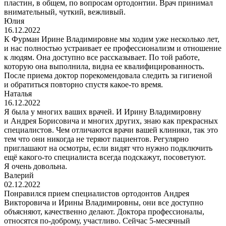
пластин, в общем, по вопросам ортодонтии. Врач принимал
внимательный, чуткий, вежливый.
Юлия
16.12.2022
К Фурман Ирине Владимировне мы ходим уже несколько лет,
и нас полностью устраивает ее профессионализм и отношение
к людям. Она доступно все рассказывает. По той работе,
которую она выполнила, видна ее квалифицированность.
После приема доктор порекомендовала следить за гигиеной
и обратиться повторно спустя какое-то время.
Наталья
16.12.2022
Я была у многих ваших врачей. И Ирину Владимировну
и Андрея Борисовича и многих других, знаю как прекрасных
специалистов. Чем отличаются врачи вашей клиники, так это
тем что они никогда не теряют пациентов. Регулярно
приглашают на осмотры, если видят что нужно подключить
ещё какого-то специалиста всегда подскажут, посоветуют.
Я очень довольна.
Валерий
02.12.2022
Понравился прием специалистов ортодонтов Андрея
Викторовича и Ирины Владимировны, они все доступно
объясняют, качественно делают. Доктора профессионалы,
относятся по-доброму, участливо. Сейчас 5-месячный