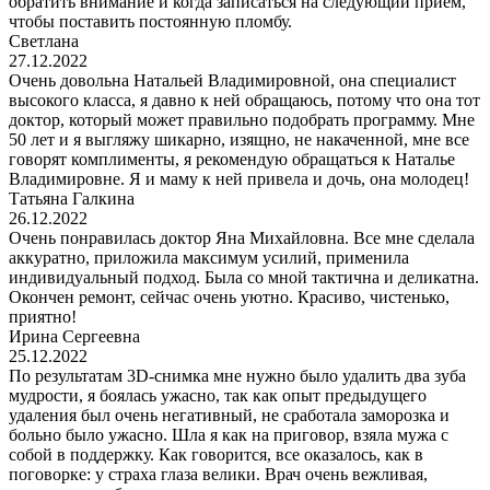
обратить внимание и когда записаться на следующий прием,
чтобы поставить постоянную пломбу.
Светлана
27.12.2022
Очень довольна Натальей Владимировной, она специалист
высокого класса, я давно к ней обращаюсь, потому что она тот
доктор, который может правильно подобрать программу. Мне
50 лет и я выгляжу шикарно, изящно, не накаченной, мне все
говорят комплименты, я рекомендую обращаться к Наталье
Владимировне. Я и маму к ней привела и дочь, она молодец!
Татьяна Галкина
26.12.2022
Очень понравилась доктор Яна Михайловна. Все мне сделала
аккуратно, приложила максимум усилий, применила
индивидуальный подход. Была со мной тактична и деликатна.
Окончен ремонт, сейчас очень уютно. Красиво, чистенько,
приятно!
Ирина Сергеевна
25.12.2022
По результатам 3D-снимка мне нужно было удалить два зуба
мудрости, я боялась ужасно, так как опыт предыдущего
удаления был очень негативный, не сработала заморозка и
больно было ужасно. Шла я как на приговор, взяла мужа с
собой в поддержку. Как говорится, все оказалось, как в
поговорке: у страха глаза велики. Врач очень вежливая,